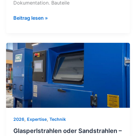
Dokumentation. Bauteile
Beitrag lesen »
Glasperlstrahlen
oder
Sandstrahlen
–
Unterschiede
,
,
2026
Expertise
Technik
Glasperlstrahlen oder Sandstrahlen –