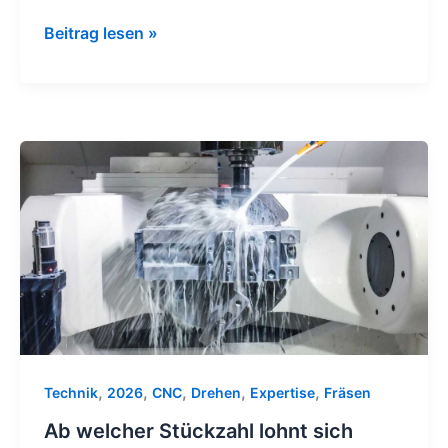
Beitrag lesen »
Ab
welcher
Stückzahl
lohnt
sich
Lohnfertigung
CNC?
,
,
,
,
,
Technik
2026
CNC
Drehen
Expertise
Fräsen
Ab welcher Stückzahl lohnt sich