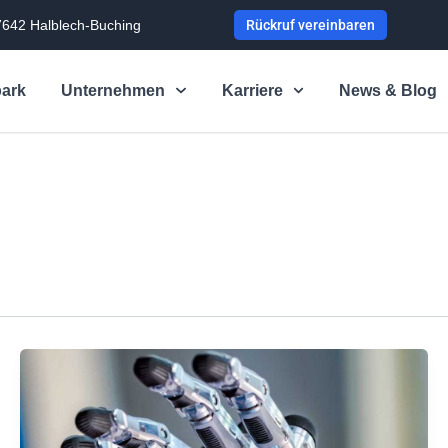
7642 Halblech-Buching
Rückruf vereinbaren
ark
Unternehmen
Karriere
News & Blog
CNC-
Zerspanung
Medizintechnik:
Anforderungen