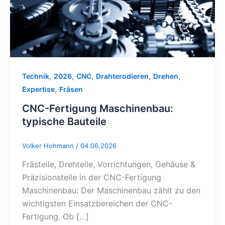
Bauteile
,
,
,
,
,
Technik
2026
CNC
Drahterodieren
Drehen
,
Expertise
Fräsen
CNC-Fertigung Maschinenbau:
typische Bauteile
Volker Hohmann
/
04.06.2026
Frästeile, Drehteile, Vorrichtungen, Gehäuse &
Präzisionsteile in der CNC-Fertigung
Maschinenbau: Der Maschinenbau zählt zu den
wichtigsten Einsatzbereichen der CNC-
Fertigung. Ob […]