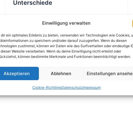
Unterschiede
Volker Hohmann
/
23.04.2026
Einwilligung verwalten
Glasperlstrahlen oder Sandstrahlen – welche
Unterschiede gibt es zwischen den Verfahren?
dir ein optimales Erlebnis zu bieten, verwenden wir Technologien wie Cookies, 
äteinformationen zu speichern und/oder darauf zuzugreifen. Wenn du diesen
Wer Bauteile strahlen lassen möchte, stößt
hnologien zustimmst, können wir Daten wie das Surfverhalten oder eindeutige I
schnell auf zwei
 dieser Website verarbeiten. Wenn du deine Einwilligung nicht erteilst oder
ückziehst, können bestimmte Merkmale und Funktionen beeinträchtigt werden.
Beitrag lesen »
Akzeptieren
Ablehnen
Einstellungen anseh
Cookie-Richtlinie
Datenschutz
Impressum