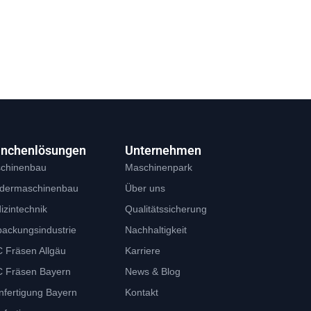
anchenlösungen
Unternehmen
chinenbau
Maschinenpark
dermaschinenbau
Über uns
izintechnik
Qualitätssicherung
packungsindustrie
Nachhaltigkeit
 Fräsen Allgäu
Karriere
 Fräsen Bayern
News & Blog
nfertigung Bayern
Kontakt