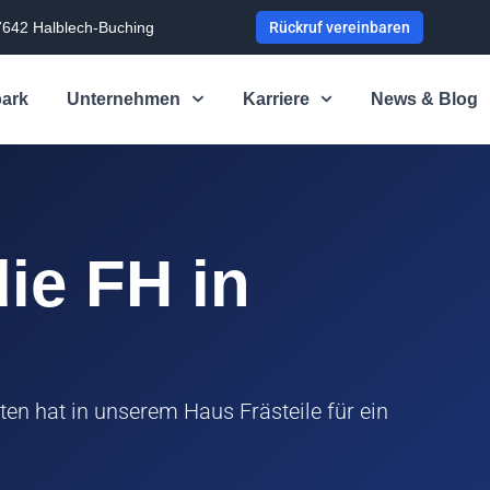
7642 Halblech-Buching
Rückruf vereinbaren
ark
Unternehmen
Karriere
News & Blog
die FH in
n hat in unserem Haus Frästeile für ein