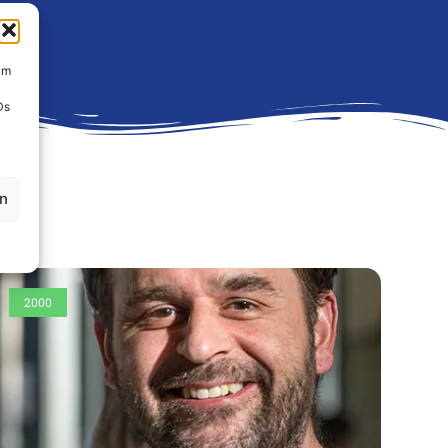
um
Ds
en
2000