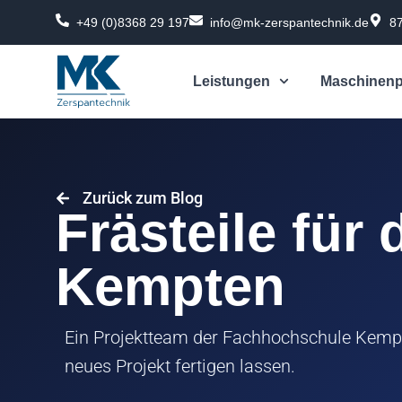
Zum
+49 (0)8368 29 197
info@mk-zerspantechnik.de
8
Inhalt
springen
Leistungen
Maschinenp
Zurück zum Blog
Frästeile für 
Kempten
Ein Projektteam der Fachhochschule Kempte
neues Projekt fertigen lassen.