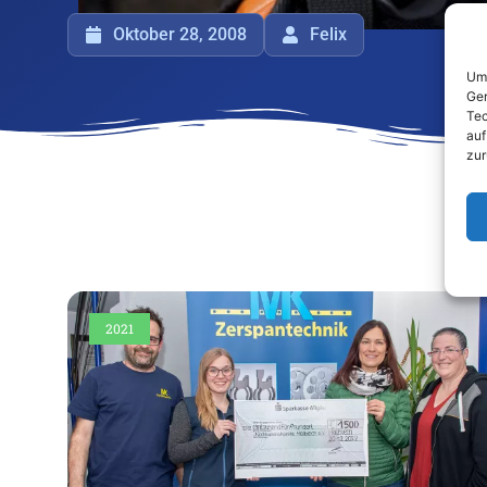
Oktober 28, 2008
Felix
Um 
Ger
Tec
auf
zur
2021