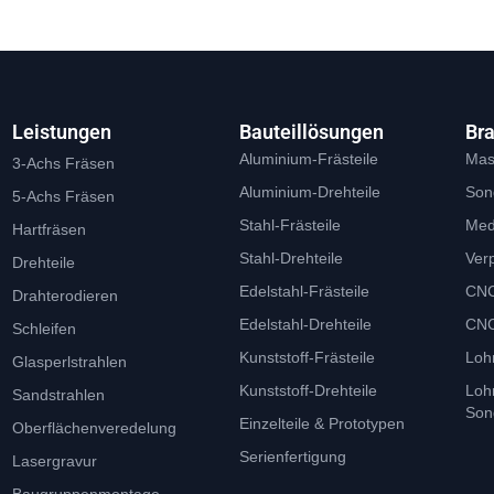
Leistungen
Bauteillösungen
Br
Aluminium-Frästeile
Mas
3-Achs Fräsen
Aluminium-Drehteile
Son
5-Achs Fräsen
Stahl-Frästeile
Med
Hartfräsen
Stahl-Drehteile
Ver
Drehteile
Edelstahl-Frästeile
CNC
Drahterodieren
Edelstahl-Drehteile
CNC
Schleifen
Kunststoff-Frästeile
Loh
Glasperlstrahlen
Kunststoff-Drehteile
Loh
Sandstrahlen
Son
Einzelteile & Prototypen
Oberflächenveredelung
Serienfertigung
Lasergravur