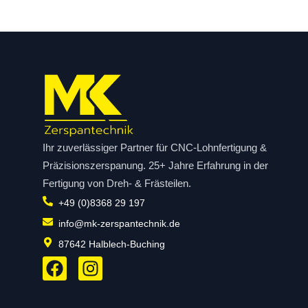
Ihr zuverlässiger Partner für CNC-Lohnfertigung &
Präzisionszerspanung. 25+ Jahre Erfahrung in der
Fertigung von Dreh- & Frästeilen.
+49 (0)8368 29 197
info@mk-zerspantechnik.de
87642 Halblech-Buching
F
I
a
n
c
s