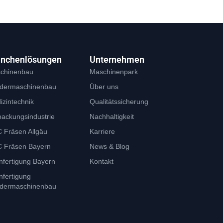
anchenlösungen
Unternehmen
chinenbau
Maschinenpark
dermaschinenbau
Über uns
izintechnik
Qualitätssicherung
packungsindustrie
Nachhaltigkeit
 Fräsen Allgäu
Karriere
 Fräsen Bayern
News & Blog
nfertigung Bayern
Kontakt
nfertigung
dermaschinenbau