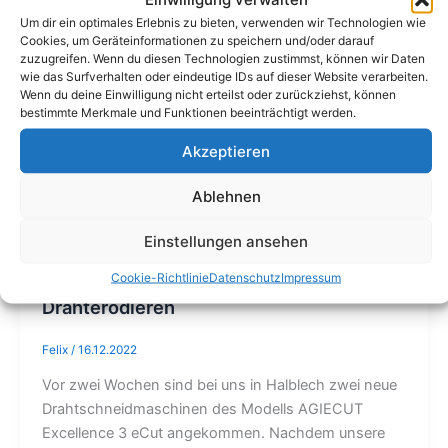
Um dir ein optimales Erlebnis zu bieten, verwenden wir Technologien wie
Cookies, um Geräteinformationen zu speichern und/oder darauf
zuzugreifen. Wenn du diesen Technologien zustimmst, können wir Daten
wie das Surfverhalten oder eindeutige IDs auf dieser Website verarbeiten.
Wenn du deine Einwilligung nicht erteilst oder zurückziehst, können
bestimmte Merkmale und Funktionen beeinträchtigt werden.
Akzeptieren
Ablehnen
Einstellungen ansehen
,
,
,
2022
Drahterodieren
Investition
Technik
Cookie-Richtlinie
Datenschutz
Impressum
Maschinenzuwachs im Bereich
Drahterodieren
Felix
/
16.12.2022
Vor zwei Wochen sind bei uns in Halblech zwei neue
Drahtschneidmaschinen des Modells AGIECUT
Excellence 3 eCut angekommen. Nachdem unsere