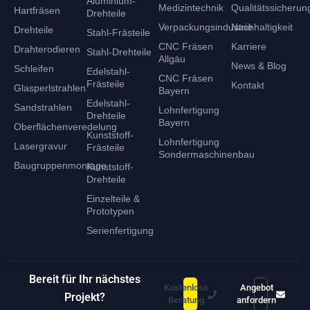
Aluminium-
k
a
Medizintechnik
Qualitätssicherun
Hartfräsen
Drehteile
m
Verpackungsindustrie
Nachhaltigkeit
Drehteile
Stahl-Frästeile
CNC Fräsen
Karriere
Drahterodieren
Stahl-Drehteile
Allgäu
News & Blog
Schleifen
Edelstahl-
CNC Fräsen
Frästeile
Kontakt
Glasperlstrahlen
Bayern
Edelstahl-
Sandstrahlen
Lohnfertigung
Drehteile
Bayern
Oberflächenveredelung
Kunststoff-
Lohnfertigung
Lasergravur
Frästeile
Sondermaschinenbau
Baugruppenmontage
Kunststoff-
Drehteile
Einzelteile &
Prototypen
Serienfertigung
Bereit für Ihr nächstes
Kostenlose
Angebot
Projekt?
Beratung
anfordern