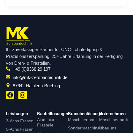
Ihr zuverlässiger Partner für CNC-Lohnfertigung &
Präzisionszerspanung. 25+ Jahre Erfahrung in der Fertigung
von Dreh- & Frästeilen.
+49 (0)8368 29 197
info@mk-zerspantechnik.de
87642 Halblech-Buching
F
I
a
n
c
s
e
t
Leistungen
Bauteillösungen
Branchenlösungen
Unternehmen
b
a
Aluminium-
Maschinenbau
Maschinenpark
3-Achs Fräsen
o
g
Frästeile
o
r
Sondermaschinenbau
Über uns
5-Achs Fräsen