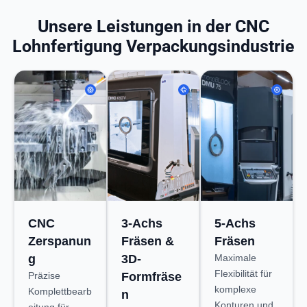
Unsere
Leistungen
in der CNC
Lohnfertigung Verpackungsindustrie
CNC
3-Achs
5-Achs
Zerspanun
Fräsen &
Fräsen
g
3D-
Maximale
Flexibilität für
Präzise
Formfräse
komplexe
Komplettbearb
n
Konturen und
eitung für