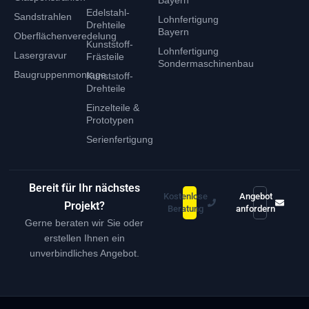
Bayern
Edelstahl-
Sandstrahlen
Lohnfertigung
Drehteile
Bayern
Oberflächenveredelung
Kunststoff-
Lohnfertigung
Lasergravur
Frästeile
Sondermaschinenbau
Baugruppenmontage
Kunststoff-
Drehteile
Einzelteile &
Prototypen
Serienfertigung
Bereit für Ihr nächstes
Kostenlose
Angebot
Projekt?
Beratung
anfordern
Gerne beraten wir Sie oder
erstellen Ihnen ein
unverbindliches Angebot.