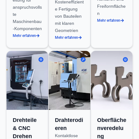
Kosteneffizient
Freiformfläche
anspruchsvolls
e Fertigung
n
te
von Bauteilen
Mehr erfahren
Maschinenbau
mit klaren
-Komponenten
Geometrien
Mehr erfahren
Mehr erfahren
Drehteile
Drahterodi
Oberfläche
& CNC
eren
nveredelu
Drehen
Kontaktlose
ng