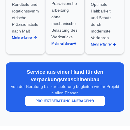
Präszisionsbe
Rundteile und
Optimale
arbeitung
rotationssymm
Haltbarkeit
ohne
etrische
und Schutz
mechanische
Präzisionsteile
durch
Belastung des
nach Maß
modernste
Werkstücks
Verfahren
Mehr erfahren
Mehr erfahren
Mehr erfahren
Service aus einer Hand für den
Verpackungsmaschinenbau
Von der Beratung bis zur Lieferung begleiten wir Ihr Projekt
in allen Phasen.
PROJEKTBERATUNG ANFRAGEN