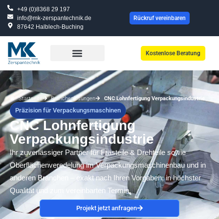
Zum
+49 (0)8368 29 197
Inhalt
info@mk-zerspantechnik.de
Rückruf vereinbaren
87642 Halblech-Buching
springen
Kostenlose Beratung
Startseite
Branchenlösungen
CNC Lohnfertigung Verpackungsindustrie
Präzision für Verpackungsmaschinen
CNC Lohnfertigung
Verpackungsindustrie
Ihr zuverlässiger Partner für Frästeile & Drehteile sowie
Oberflächenveredelung im Verpackungsmaschinenbau und in
anderen Branchen – exakt nach Ihren Vorgaben, in höchster
Qualität und zum vereinbarten Termin.
Projekt jetzt anfragen