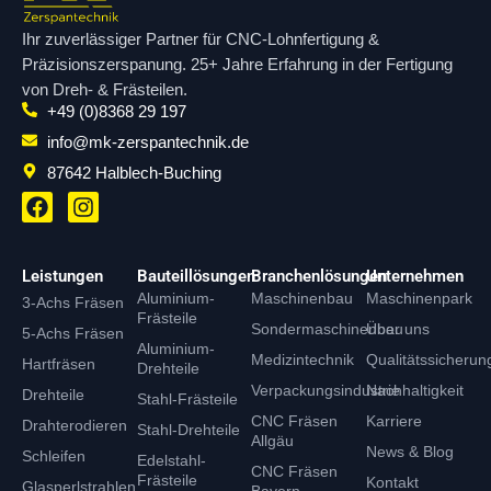
Ihr zuverlässiger Partner für CNC-Lohnfertigung &
Präzisionszerspanung. 25+ Jahre Erfahrung in der Fertigung
von Dreh- & Frästeilen.
+49 (0)8368 29 197
info@mk-zerspantechnik.de
87642 Halblech-Buching
F
I
a
n
c
s
e
t
Leistungen
Bauteillösungen
Branchenlösungen
Unternehmen
b
a
Aluminium-
Maschinenbau
Maschinenpark
3-Achs Fräsen
o
g
Frästeile
o
r
Sondermaschinenbau
Über uns
5-Achs Fräsen
Aluminium-
k
a
Medizintechnik
Qualitätssicherun
Hartfräsen
Drehteile
m
Verpackungsindustrie
Nachhaltigkeit
Drehteile
Stahl-Frästeile
CNC Fräsen
Karriere
Drahterodieren
Stahl-Drehteile
Allgäu
News & Blog
Schleifen
Edelstahl-
CNC Fräsen
Frästeile
Kontakt
Glasperlstrahlen