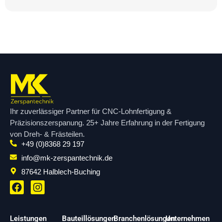
Ihr zuverlässiger Partner für CNC-Lohnfertigung &
Präzisionszerspanung. 25+ Jahre Erfahrung in der Fertigung
von Dreh- & Frästeilen.
+49 (0)8368 29 197
info@mk-zerspantechnik.de
87642 Halblech-Buching
F
I
a
n
c
s
e
t
Leistungen
Bauteillösungen
Branchenlösungen
Unternehmen