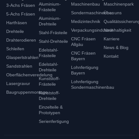
b
a
Aluminium-
Maschinenbau
Maschinenpark
3-Achs Fräsen
o
g
Frästeile
o
r
Sondermaschinenbau
Über uns
5-Achs Fräsen
Aluminium-
k
a
Medizintechnik
Qualitätssicherun
Hartfräsen
Drehteile
m
Verpackungsindustrie
Nachhaltigkeit
Drehteile
Stahl-Frästeile
CNC Fräsen
Karriere
Drahterodieren
Stahl-Drehteile
Allgäu
News & Blog
Schleifen
Edelstahl-
CNC Fräsen
Frästeile
Kontakt
Glasperlstrahlen
Bayern
Edelstahl-
Sandstrahlen
Lohnfertigung
Drehteile
Bayern
Oberflächenveredelung
Kunststoff-
Lohnfertigung
Lasergravur
Frästeile
Sondermaschinenbau
Baugruppenmontage
Kunststoff-
Drehteile
Einzelteile &
Prototypen
Serienfertigung