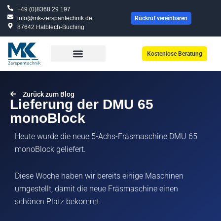
Zum
+49 (0)8368 29 197
Inhalt
info@mk-zerspantechnik.de
Rückruf vereinbaren
87642 Halblech-Buching
springen
Kostenlose Beratung
Zurück zum Blog
Lieferung der DMU 65
monoBlock
Heute wurde die neue 5-Achs-Fräsmaschine DMU 65
monoBlock geliefert.
Diese Woche haben wir bereits einige Maschinen
umgestellt, damit die neue Fräsmaschine einen
schönen Platz bekommt.