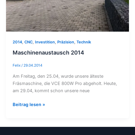
,
,
,
,
2014
CNC
Investition
Präzision
Technik
Maschinenaustausch 2014
Felix
/
29.04.2014
Am Freitag, den 25.04, wurde unsere älteste
Fräsmaschine, die VCE 800W Pro abgeholt. Heute,
am 29.04, kommt schon unsere neue
Beitrag lesen »