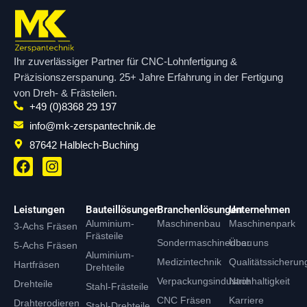
Ihr zuverlässiger Partner für CNC-Lohnfertigung &
Präzisionszerspanung. 25+ Jahre Erfahrung in der Fertigung
von Dreh- & Frästeilen.
+49 (0)8368 29 197
info@mk-zerspantechnik.de
87642 Halblech-Buching
F
I
a
n
c
s
e
t
Leistungen
Bauteillösungen
Branchenlösungen
Unternehmen
b
a
Aluminium-
Maschinenbau
Maschinenpark
3-Achs Fräsen
o
g
Frästeile
o
r
Sondermaschinenbau
Über uns
5-Achs Fräsen
Aluminium-
k
a
Medizintechnik
Qualitätssicherun
Hartfräsen
Drehteile
m
Verpackungsindustrie
Nachhaltigkeit
Drehteile
Stahl-Frästeile
CNC Fräsen
Karriere
Drahterodieren
Stahl-Drehteile