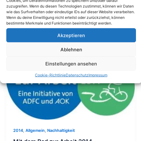
Cookies, um Geräteinformationen zu speichern und/oder darauf
zuzugreifen. Wenn du diesen Technologien zustimmst, können wir Daten
wie das Surfverhalten oder eindeutige IDs auf dieser Website verarbeiten.
Mit
Wenn du deine Einwilligung nicht erteilst oder zurückziehst, können
dem
bestimmte Merkmale und Funktionen beeinträchtigt werden.
Rad
Akzeptieren
zur
Arbeit
Ablehnen
2014
Einstellungen ansehen
Cookie-Richtlinie
Datenschutz
Impressum
,
,
2014
Allgemein
Nachhaltigkeit