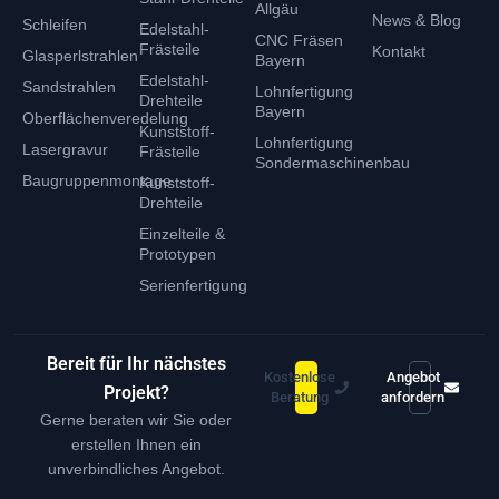
Allgäu
News & Blog
Schleifen
Edelstahl-
CNC Fräsen
Frästeile
Kontakt
Glasperlstrahlen
Bayern
Edelstahl-
Sandstrahlen
Lohnfertigung
Drehteile
Bayern
Oberflächenveredelung
Kunststoff-
Lohnfertigung
Lasergravur
Frästeile
Sondermaschinenbau
Baugruppenmontage
Kunststoff-
Drehteile
Einzelteile &
Prototypen
Serienfertigung
Bereit für Ihr nächstes
Kostenlose
Angebot
Projekt?
Beratung
anfordern
Gerne beraten wir Sie oder
erstellen Ihnen ein
unverbindliches Angebot.