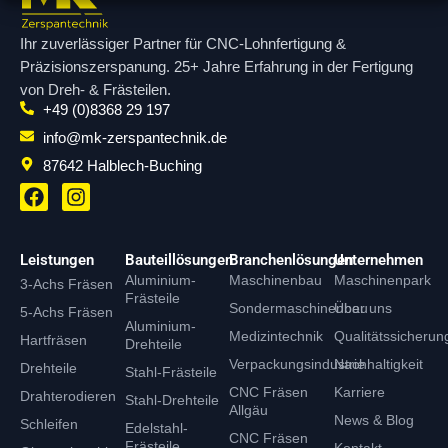
Ihr zuverlässiger Partner für CNC-Lohnfertigung &
Präzisionszerspanung. 25+ Jahre Erfahrung in der Fertigung
von Dreh- & Frästeilen.
+49 (0)8368 29 197
info@mk-zerspantechnik.de
87642 Halblech-Buching
F
I
a
n
c
s
e
t
Leistungen
Bauteillösungen
Branchenlösungen
Unternehmen
b
a
Aluminium-
Maschinenbau
Maschinenpark
3-Achs Fräsen
o
g
Frästeile
o
r
Sondermaschinenbau
Über uns
5-Achs Fräsen
Aluminium-
k
a
Medizintechnik
Qualitätssicherun
Hartfräsen
Drehteile
m
Verpackungsindustrie
Nachhaltigkeit
Drehteile
Stahl-Frästeile
CNC Fräsen
Karriere
Drahterodieren
Stahl-Drehteile
Allgäu
News & Blog
Schleifen
Edelstahl-
CNC Fräsen
Frästeile
Kontakt