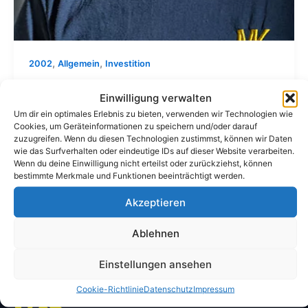
,
,
2002
Allgemein
Investition
Umzug nach Halblech
Einwilligung verwalten
Um dir ein optimales Erlebnis zu bieten, verwenden wir Technologien wie
Felix
/
31.12.2002
Cookies, um Geräteinformationen zu speichern und/oder darauf
zuzugreifen. Wenn du diesen Technologien zustimmst, können wir Daten
Im Jahr 2002 zog die Firma nach Halblech. Dort
wie das Surfverhalten oder eindeutige IDs auf dieser Website verarbeiten.
waren wir vorerst zur Untermiete bei der Firma Mathe
Wenn du deine Einwilligung nicht erteilst oder zurückziehst, können
GmbH.
bestimmte Merkmale und Funktionen beeinträchtigt werden.
Akzeptieren
Beitrag lesen »
Ablehnen
Einstellungen ansehen
Cookie-Richtlinie
Datenschutz
Impressum