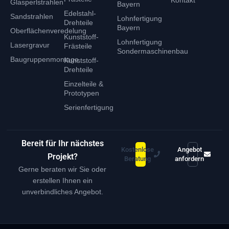
Glasperlstrahlen
Bayern
Edelstahl-
Sandstrahlen
Lohnfertigung
Drehteile
Bayern
Oberflächenveredelung
Kunststoff-
Lohnfertigung
Lasergravur
Frästeile
Sondermaschinenbau
Baugruppenmontage
Kunststoff-
Drehteile
Einzelteile &
Prototypen
Serienfertigung
Bereit für Ihr nächstes
Kostenlose
Angebot
Projekt?
Beratung
anfordern
Gerne beraten wir Sie oder
erstellen Ihnen ein
unverbindliches Angebot.