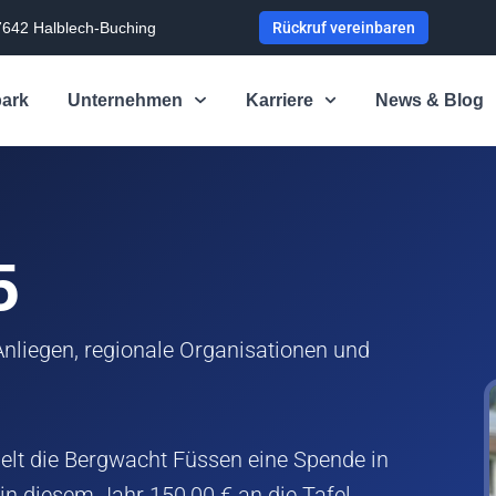
7642 Halblech-Buching
Rückruf vereinbaren
ark
Unternehmen
Karriere
News & Blog
5
nliegen, regionale Organisationen und
ielt die Bergwacht Füssen eine Spende in
in diesem Jahr 150,00 € an die Tafel