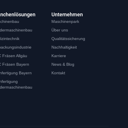
anchenlösungen
Unternehmen
chinenbau
Maschinenpark
dermaschinenbau
Über uns
izintechnik
Qualitätssicherung
packungsindustrie
Nachhaltigkeit
 Fräsen Allgäu
Karriere
 Fräsen Bayern
News & Blog
nfertigung Bayern
Kontakt
nfertigung
dermaschinenbau