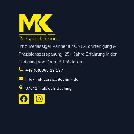
Ihr zuverlässiger Partner für CNC-Lohnfertigung &
Präzisionszerspanung. 25+ Jahre Erfahrung in der
Fertigung von Dreh- & Frästeilen.
+49 (0)8368 29 197
info@mk-zerspantechnik.de
87642 Halblech-Buching
F
I
a
n
c
s
e
t
b
a