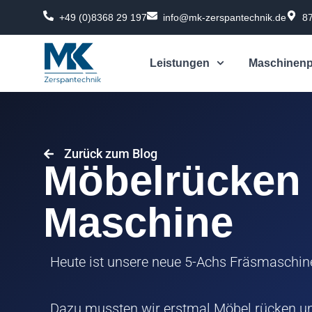
Zum
+49 (0)8368 29 197
info@mk-zerspantechnik.de
8
Inhalt
springen
Leistungen
Maschinenp
Zurück zum Blog
Möbelrücken
Maschine
Heute ist unsere neue 5-Achs Fräsmaschin
Dazu mussten wir erstmal Möbel rücken u