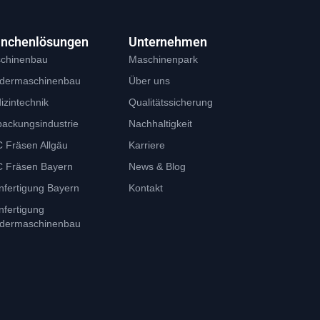
anchenlösungen
Unternehmen
chinenbau
Maschinenpark
dermaschinenbau
Über uns
izintechnik
Qualitätssicherung
packungsindustrie
Nachhaltigkeit
 Fräsen Allgäu
Karriere
 Fräsen Bayern
News & Blog
nfertigung Bayern
Kontakt
nfertigung
dermaschinenbau