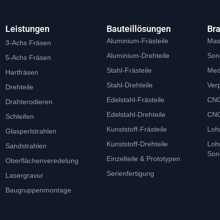
Leistungen
Bauteillösungen
Br
Aluminium-Frästeile
Mas
3-Achs Fräsen
Aluminium-Drehteile
Son
5-Achs Fräsen
Stahl-Frästeile
Med
Hartfräsen
Stahl-Drehteile
Ver
Drehteile
Edelstahl-Frästeile
CNC
Drahterodieren
Edelstahl-Drehteile
CNC
Schleifen
Kunststoff-Frästeile
Loh
Glasperlstrahlen
Kunststoff-Drehteile
Loh
Sandstrahlen
Son
Einzelteile & Prototypen
Oberflächenveredelung
Serienfertigung
Lasergravur
Baugruppenmontage