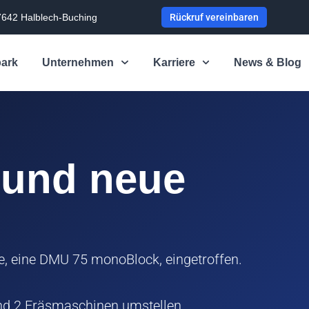
7642 Halblech-Buching
Rückruf vereinbaren
ark
Unternehmen
Karriere
News & Blog
 und neue
e, eine DMU 75 monoBlock, eingetroffen.
nd 2 Fräsmaschinen umstellen.