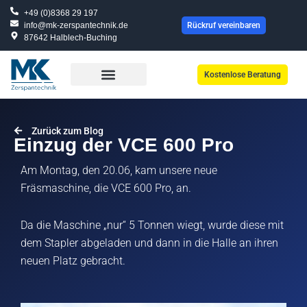
Zum
+49 (0)8368 29 197
Inhalt
info@mk-zerspantechnik.de
Rückruf vereinbaren
87642 Halblech-Buching
springen
Kostenlose Beratung
Zurück zum Blog
Einzug der VCE 600 Pro
Am Montag, den 20.06, kam unsere neue
Fräsmaschine, die VCE 600 Pro, an.
Da die Maschine „nur“ 5 Tonnen wiegt, wurde diese mit
dem Stapler abgeladen und dann in die Halle an ihren
neuen Platz gebracht.