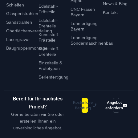
Allgäu
News & Blog
Schleifen
Edelstahl-
CNC Fräsen
Frästeile
Kontakt
Glasperlstrahlen
Bayern
Edelstahl-
Sandstrahlen
Lohnfertigung
Drehteile
Bayern
Oberflächenveredelung
Kunststoff-
Lohnfertigung
Lasergravur
Frästeile
Sondermaschinenbau
Baugruppenmontage
Kunststoff-
Drehteile
Einzelteile &
Prototypen
Serienfertigung
Bereit für Ihr nächstes
Kostenlose
Angebot
Projekt?
Beratung
anfordern
Gerne beraten wir Sie oder
erstellen Ihnen ein
unverbindliches Angebot.