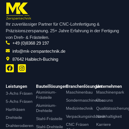
Ihr zuverlässiger Partner für CNC-Lohnfertigung &
Präzisionszerspanung. 25+ Jahre Erfahrung in der Fertigung
von Dreh- & Frästeilen.
+49 (0)8368 29 197
info@mk-zerspantechnik.de
87642 Halblech-Buching
F
I
a
n
c
s
e
t
Leistungen
Bauteillösungen
Branchenlösungen
Unternehmen
b
a
Aluminium-
Maschinenbau
Maschinenpark
3-Achs Fräsen
o
g
Frästeile
o
r
Sondermaschinenbau
Über uns
5-Achs Fräsen
Aluminium-
k
a
Medizintechnik
Qualitätssicherun
Hartfräsen
Drehteile
m
Verpackungsindustrie
Nachhaltigkeit
Drehteile
Stahl-Frästeile
CNC Fräsen
Karriere
Drahterodieren
Stahl-Drehteile