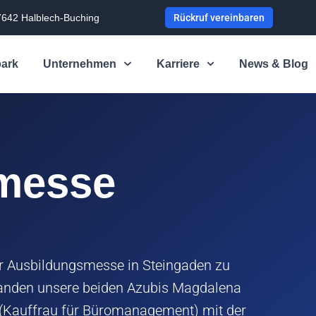
7642 Halblech-Buching
Rückruf vereinbaren
ark
Unternehmen
Karriere
News & Blog
messe
er Ausbildungsmesse in Steingaden zu
 standen unsere beiden Azubis Magdalena
 (Kauffrau für Büromanagement) mit der