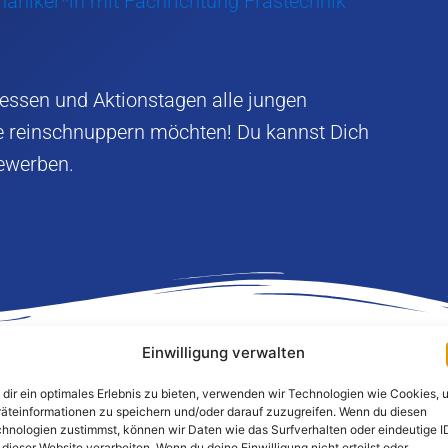
niker*in mit Fachrichtung Frästechnik
essen und Aktionstagen alle jungen
e reinschnuppern möchten! Du kannst Dich
ewerben.
Einwilligung verwalten
dir ein optimales Erlebnis zu bieten, verwenden wir Technologien wie Cookies, 
Weitere interessante Artikel
äteinformationen zu speichern und/oder darauf zuzugreifen. Wenn du diesen
hnologien zustimmst, können wir Daten wie das Surfverhalten oder eindeutige I
 dieser Website verarbeiten. Wenn du deine Einwilligung nicht erteilst oder