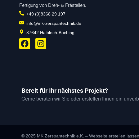
Fertigung von Dreh- & Frästeilen.
+49 (0)8368 29 197
info@mk-zerspantechnik.de
87642 Halblech-Buching
F
I
a
n
c
s
e
t
b
a
o
g
o
r
Bereit für Ihr nächstes Projekt?
k
a
Gerne beraten wir Sie oder erstellen Ihnen ein unver
m
© 2025 MK Zerspantechnik e.K. – Webseite erstellen lassen 