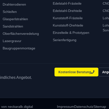
Edelstahl-Frästeile
CNC
Drahterodieren
Edelstahl-Drehteile
CNC
Schleifen
Kunststoff-Frästeile
Loh
Glasperlstrahlen
Kunststoff-Drehteile
Loh
Sandstrahlen
Son
Einzelteile & Prototypen
Oberflächenveredelung
Serienfertigung
Lasergravur
Baugruppenmontage
Kostenlose Beratung
Ang
bindliches Angebot.
von neckaralb.digital
Impressum
Datenschutz
Sitemap