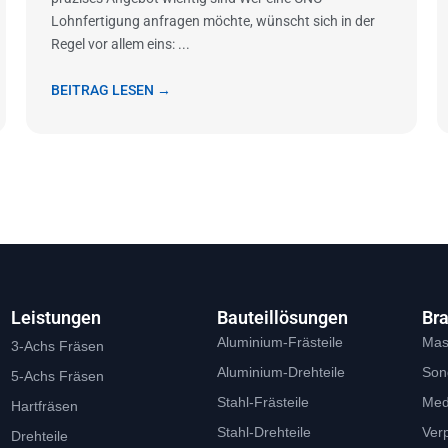
Lohnfertigung anfragen möchte, wünscht sich in der
Regel vor allem eins: ...
BEITRAG LESEN →
Leistungen
Bauteillösungen
Br
Aluminium-Frästeile
Mas
3-Achs Fräsen
Aluminium-Drehteile
Son
5-Achs Fräsen
Stahl-Frästeile
Med
Hartfräsen
Stahl-Drehteile
Ver
Drehteile