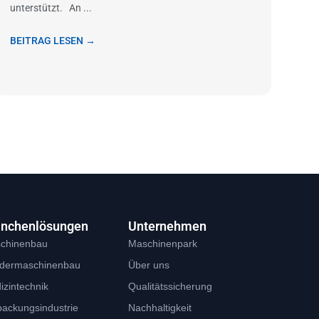
unterstützt. An ...
BEITRAG LESEN →
anchenlösungen
Unternehmen
chinenbau
Maschinenpark
dermaschinenbau
Über uns
izintechnik
Qualitätssicherung
packungsindustrie
Nachhaltigkeit