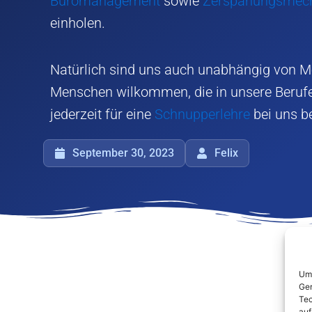
Büromanagement
sowie
Zerspanungsmecha
einholen.
Natürlich sind uns auch unabhängig von M
Menschen wilkommen, die in unsere Beruf
jederzeit für eine
Schnupperlehre
bei uns b
September 30, 2023
Felix
Um 
Ger
Tec
auf