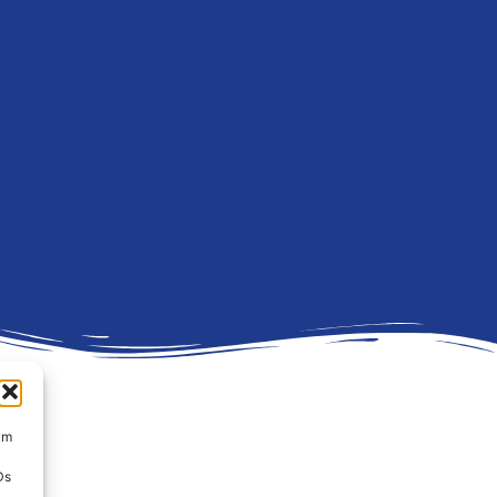
um
Ds